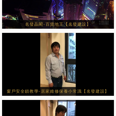
名發晶閣-百貨地王【名發建設】
窗戶安全鎖教學-居家維修保養小常識【名發建設】