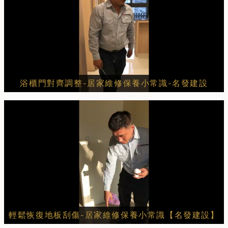
浴櫃門對齊調整-居家維修保養小常識-名發建設
輕鬆恢復地板刮傷-居家維修保養小常識【名發建設】