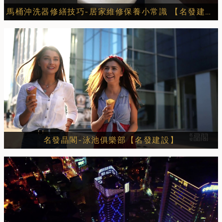
馬桶沖洗器修繕技巧-居家維修保養小常識 【名發建設】
名發晶閣-泳池俱樂部【名發建設】