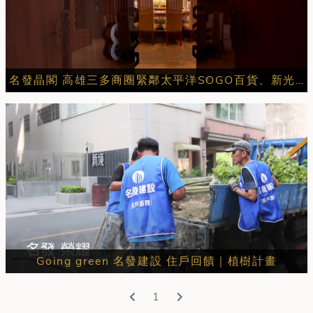
名發晶閣 高雄三多商圈緊鄰太平洋SOGO百貨、新光三越、大遠百
Going green 名發建設 住戶回饋｜植樹計畫
1